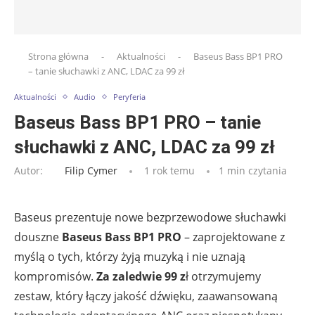
Strona główna
-
Aktualności
-
Baseus Bass BP1 PRO
– tanie słuchawki z ANC, LDAC za 99 zł
Aktualności
Audio
Peryferia
Baseus Bass BP1 PRO – tanie
słuchawki z ANC, LDAC za 99 zł
Autor:
Filip Cymer
1 rok temu
1 min czytania
Baseus prezentuje nowe bezprzewodowe słuchawki
douszne
Baseus
Bass BP1 PRO
– zaprojektowane z
myślą o tych, którzy żyją muzyką i nie uznają
kompromisów.
Za zaledwie 99 z
ł otrzymujemy
zestaw, który łączy jakość dźwięku, zaawansowaną