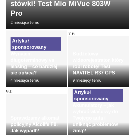
stówki! Test Mio MiVue 803W
Pro
2 miesiące temu
7.6
Wynajem
Budżetowy
długoterminowy vs
wideorejestrator, który
leasing – co bardziej
robi robotę! Test
się opłaca?
NAVITEL R37 GPS
4 miesiące temu
9 miesięcy temu
9.0
Akumulatory – jak
wybrać właściwy do
Sprawdzamy alkomat
Twojego auta i
policyjny Alcolife F8.
uniknąć problemów
Jak wypadł?
zimą?