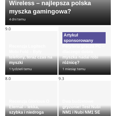
Wireless – najlepsza polska
myszka gamingowa?
4 dni temu
9.0
Recenzja Logitech
Peryferia gracza PC –
Mobi Fold – Były
dlaczego dobra
telefony, teraz czas na
myszka nadal robi
myszki
różnicę?
1 tydzień temu
1 miesiąc temu
8.0
9.3
Recenzja Glorious O
Dwa budżetowe
Eternal – lekka,
gryzonie! Test Nubi
szybka i niedroga
NM1 i Nubi NM1 SE