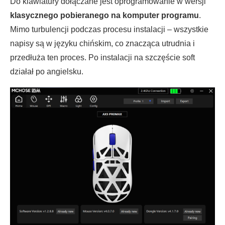
Do klawiatury dołączane jest oprogramowanie w wersji
klasycznego pobieranego na komputer programu
.
Mimo turbulencji podczas procesu instalacji – wszystkie
napisy są w języku chińskim, co znacząca utrudnia i
przedłuża ten proces. Po instalacji na szczęście soft
działał po angielsku.