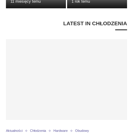
11 miesięcy temu
1 rok temu
LATEST IN CHŁODZENIA
Aktualności
Chłodzenia
Hardware
Obudowy