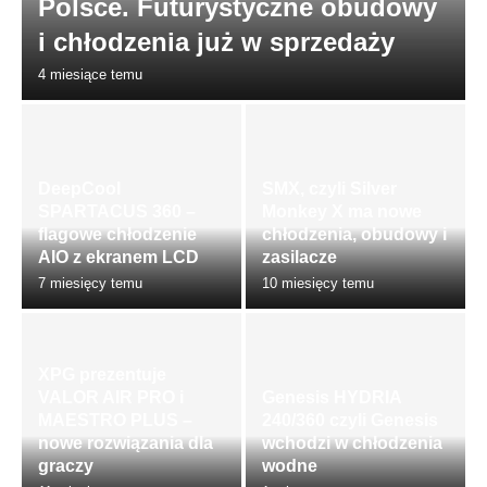
Polsce. Futurystyczne obudowy
i chłodzenia już w sprzedaży
4 miesiące temu
DeepCool
SMX, czyli Silver
SPARTACUS 360 –
Monkey X ma nowe
flagowe chłodzenie
chłodzenia, obudowy i
AIO z ekranem LCD
zasilacze
7 miesięcy temu
10 miesięcy temu
XPG prezentuje
VALOR AIR PRO i
Genesis HYDRIA
MAESTRO PLUS –
240/360 czyli Genesis
nowe rozwiązania dla
wchodzi w chłodzenia
graczy
wodne