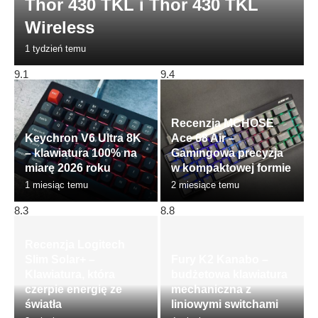
Thor 430 TKL i Thor 430 TKL
Wireless
1 tydzień temu
9.1
9.4
Recenzja MCHOSE
Keychron V6 Ultra 8K
Ace 68 Air –
– klawiatura 100% na
Gamingowa precyzja
miarę 2026 roku
w kompaktowej formie
1 miesiąc temu
2 miesiące temu
8.3
8.8
Recenzja Logitech
Slim Solar+ –
Fury K2 Kanabo –
Klawiatura, która
budżetowa klawiatura
czerpie energię ze
mechaniczna z
światła
liniowymi switchami