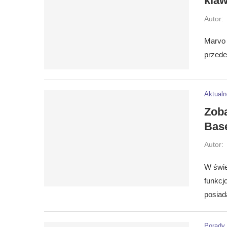
klaw
Autor:
Marvo 
przede
Aktualn
Zoba
Bas
Autor:
W świe
funkcj
posia
Porady