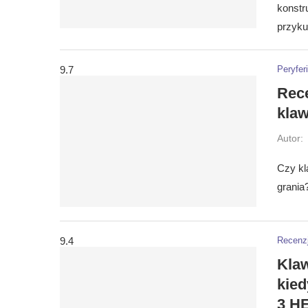
konstr
przyku
9.7
Peryfer
Rece
kla
Autor:
Czy kl
grania
9.4
Recenz
Klaw
kie
3 H