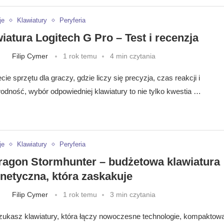
je
Klawiatury
Peryferia
iatura Logitech G Pro – Test i recenzja
Filip Cymer
1 rok temu
4 min czytania
ie sprzętu dla graczy, gdzie liczy się precyzja, czas reakcji i
odność, wybór odpowiedniej klawiatury to nie tylko kwestia …
je
Klawiatury
Peryferia
agon Stormhunter – budżetowa klawiatura
etyczna, która zaskakuje
Filip Cymer
1 rok temu
3 min czytania
szukasz klawiatury, która łączy nowoczesne technologie, kompaktow