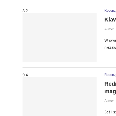
8.2
Recenz
Klaw
Autor:
W świec
niezaw
9.4
Recenz
Redr
magn
Autor:
Jeśli 