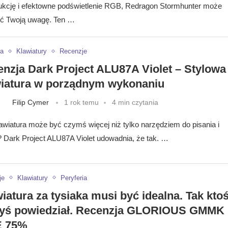
ukcję i efektowne podświetlenie RGB, Redragon Stormhunter może
ć Twoją uwagę. Ten …
ia
Klawiatury
Recenzje
nzja Dark Project ALU87A Violet – Stylowa
wiatura w porządnym wykonaniu
Filip Cymer
1 rok temu
4 min czytania
awiatura może być czymś więcej niż tylko narzędziem do pisania i
? Dark Project ALU87A Violet udowadnia, że tak. …
je
Klawiatury
Peryferia
iatura za tysiaka musi być idealna. Tak kto
dyś powiedział. Recenzja GLORIOUS GMMK
E 75%