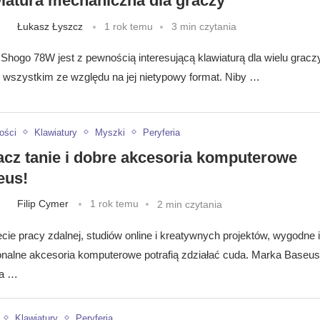
iatura mechaniczna dla graczy
Łukasz Łyszcz
1 rok temu
3 min czytania
Shogo 78W jest z pewnością interesującą klawiaturą dla wielu graczy
 wszystkim ze względu na jej nietypowy format. Niby …
ości
Klawiatury
Myszki
Peryferia
cz tanie i dobre akcesoria komputerowe
eus!
Filip Cymer
1 rok temu
2 min czytania
cie pracy zdalnej, studiów online i kreatywnych projektów, wygodne i
onalne akcesoria komputerowe potrafią zdziałać cuda. Marka Baseus
da …
Klawiatury
Peryferia