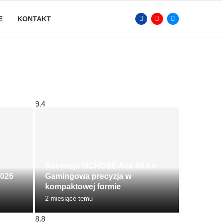
E
KONTAKT
9.4
Recenzja MCHOSE Ace 68 Air –
2026
Gamingowa precyzja w
kompaktowej formie
2 miesiące temu
8.8