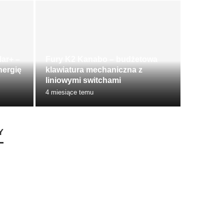
lar+ –
Fury K2 Kanabo – budżetowa
nergię
klawiatura mechaniczna z
liniowymi switchami
4 miesiące temu
Y