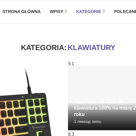
STRONA GŁÓWNA
WPISY
KATEGORIE
POLECAN
KATEGORIA:
KLAWIATURY
9.1
Keychron V6 Ultra 8K –
klawiatura 100% na miarę 
roku
1 miesiąc temu
8.3