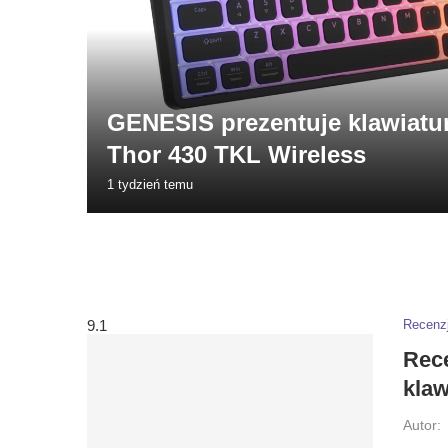
GENESIS prezentuje klawiatur
Thor 430 TKL Wireless
1 tydzień temu
9.1
Recenz
Rece
kla
Autor: