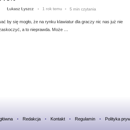
Łukasz Łyszcz
1 rok temu
5 min czytania
ć by się mogło, że na rynku klawiatur dla graczy nic nas już nie
askoczyć, a to nieprawda. Może …
 główna
Redakcja
Kontakt
Regulamin
Polityka pry