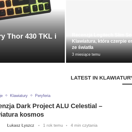
y Thor 430 TKL i
Recenzja Logitech Slim So
Klawiatura, która czerpie e
ze światła
3 miesiące temu
LATEST IN KLAWIATUR
je
Klawiatury
Peryferia
nzja Dark Project ALU Celestial –
wiatura kosmos
Łukasz Łyszcz
1 rok temu
4 min czytania