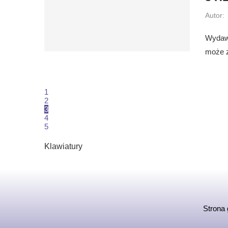
Autor:
Wydawa
może z
1
2
3
4
5
Klawiatury
Strona