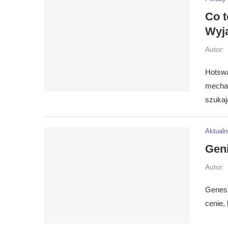
Co t
Wyj
Autor:
Hotswa
mechan
szukaj
Aktualn
Geni
Autor:
Genesi
cenie,