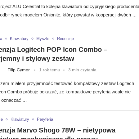
roject ALU Celestial to kolejna klawiatura od cypryjskiego producenta
podbił rynek modelem Onionite, który powstał w kooperacji dwóch …
ia
Klawiatury
Myszki
Recenzje
enzja Logitech POP Icon Combo –
jemny i stylowy zestaw
Filip Cymer
1 rok temu
3 min czytania
zem miałem przyjemność testować kompaktowy zestaw Logitech
on Combo próbuje pokazać, że kompaktowe peryferia wcale nie
 oznaczać …
je
Klawiatury
Peryferia
enzja Marvo Shogo 78W – nietypowa