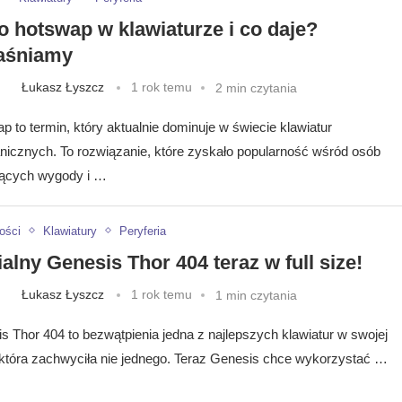
o hotswap w klawiaturze i co daje?
aśniamy
Łukasz Łyszcz
1 rok temu
2 min czytania
p to termin, który aktualnie dominuje w świecie klawiatur
icznych. To rozwiązanie, które zyskało popularność wśród osób
ących wygody i …
ości
Klawiatury
Peryferia
alny Genesis Thor 404 teraz w full size!
Łukasz Łyszcz
1 rok temu
1 min czytania
s Thor 404 to bezwątpienia jedna z najlepszych klawiatur w swojej
 która zachwyciła nie jednego. Teraz Genesis chce wykorzystać …