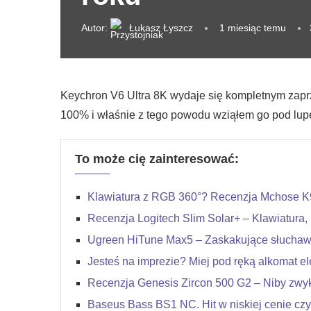
Autor:
Łukasz Łyszcz
1 miesiąc temu
Keychron V6 Ultra 8K wydaje się kompletnym zapr
100% i właśnie z tego powodu wziąłem go pod lupę
To może cię zainteresować:
Klawiatura z RGB 360°? Recenzja Mchose K
Recenzja Logitech Slim Solar+ – Klawiatura, 
Ugreen HiTune Max5 – Zaskakujące słucha
Jesteś na imprezie? Miej pod ręką alkomat el
Recenzja Genesis Zircon 500 G2 – Niby zwyk
Baseus Bass BS1 NC. Hit w niskiej cenie czy