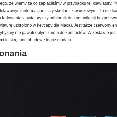
, że wiemy za co zapłaciliśmy w przypadku tej klawiatury. Pud
dstawowymi informacjami czy skrótami klawiszowymi. To nie ko
l do ładowania klawiatury czy odbiornik do komunikacji bezprz
iaturę uzbrojono w keycapy dla Maca). Jest także czerwony ent
 gdybyśmy nie pawali optymizmem do kontrastów. W zestawie jes
mi to skręcono obudowę tegoż modelu.
onania