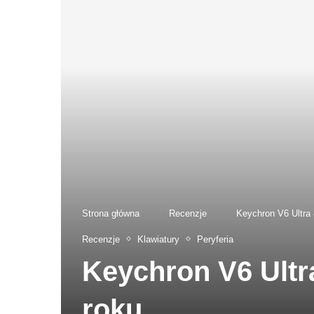
Strona główna
-
Recenzje
-
Keychron V6 Ultra 
Recenzje
Klawiatury
Peryferia
Keychron V6 Ultr
roku