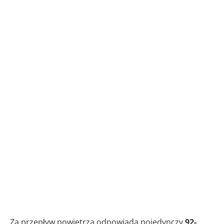
Za przepływ powietrza odpowiada pojedynczy
92-