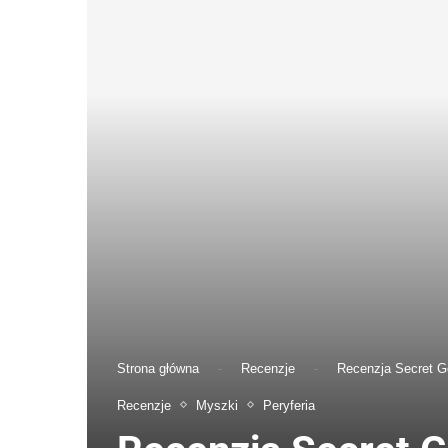
Strona główna
-
Recenzje
-
Recenzja Secret Ge
Recenzje
Myszki
Peryferia