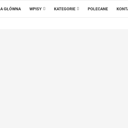
A GŁÓWNA
WPISY
KATEGORIE
POLECANE
KONT