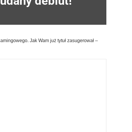
 udany debiut!
 gamingowego. Jak Wam już tytuł zasugerował –