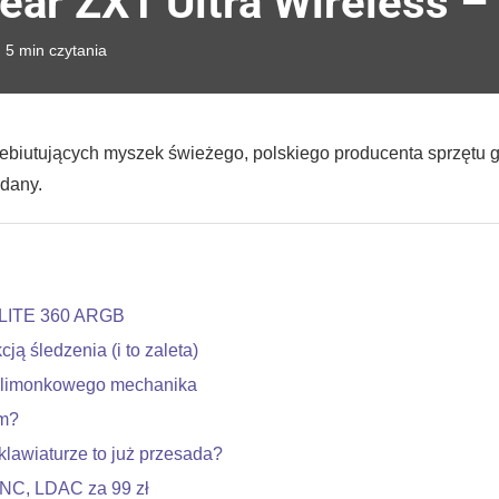
ear ZX1 Ultra Wireless –
5 min czytania
debiutujących myszek świeżego, polskiego producenta sprzętu
udany.
ELITE 360 ARGB
ą śledzenia (i to zaleta)
 limonkowego mechanika
em?
lawiaturze to już przesada?
ANC, LDAC za 99 zł