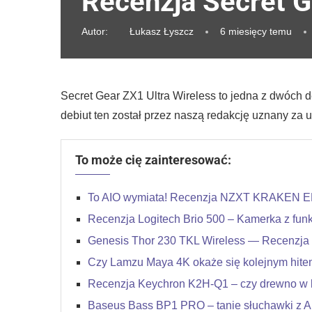
Recenzja Secret G
Autor:
Łukasz Łyszcz
6 miesięcy temu
Secret Gear ZX1 Ultra Wireless to jedna z dwóch 
debiut ten został przez naszą redakcję uznany za 
To może cię zainteresować:
To AIO wymiata! Recenzja NZXT KRAKEN 
Recenzja Logitech Brio 500 – Kamerka z funkcj
Genesis Thor 230 TKL Wireless — Recenzja
Czy Lamzu Maya 4K okaże się kolejnym hit
Recenzja Keychron K2H-Q1 – czy drewno w k
Baseus Bass BP1 PRO – tanie słuchawki z 