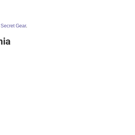
i
Secret Gear
.
nia