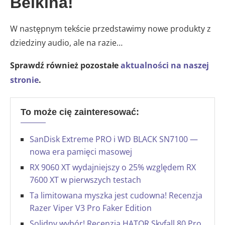
Belkina!
W następnym tekście przedstawimy nowe produkty z
dziedziny audio, ale na razie…
Sprawdź również pozostałe
aktualności na naszej
stronie
.
To może cię zainteresować:
SanDisk Extreme PRO i WD BLACK SN7100 —
nowa era pamięci masowej
RX 9060 XT wydajniejszy o 25% względem RX
7600 XT w pierwszych testach
Ta limitowana myszka jest cudowna! Recenzja
Razer Viper V3 Pro Faker Edition
Solidny wybór! Recenzja HATOR Skyfall 80 Pro