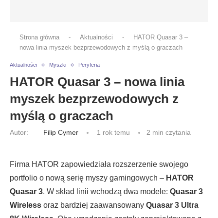
Strona główna
-
Aktualności
-
HATOR Quasar 3 –
nowa linia myszek bezprzewodowych z myślą o graczach
Aktualności
Myszki
Peryferia
HATOR Quasar 3 – nowa linia
myszek bezprzewodowych z
myślą o graczach
Autor:
Filip Cymer
1 rok temu
2 min czytania
Firma HATOR zapowiedziała rozszerzenie swojego
portfolio o nową serię myszy gamingowych –
HATOR
Quasar 3
. W skład linii wchodzą dwa modele:
Quasar 3
Wireless
oraz bardziej zaawansowany
Quasar 3 Ultra