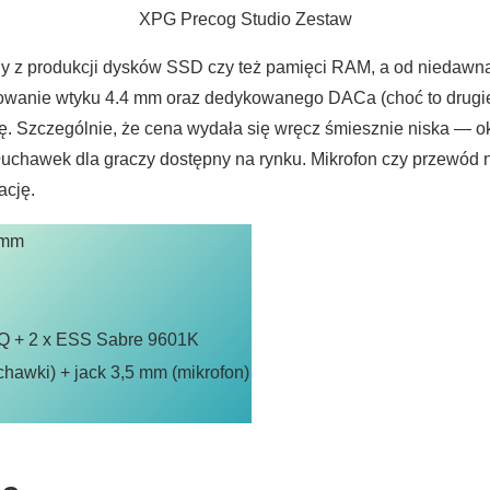
XPG Precog Studio Zestaw
 z produkcji dysków SSD czy też pamięci RAM, a od niedawna 
sowanie wtyku 4.4 mm oraz dedykowanego DACa (choć to drugie 
Szczególnie, że cena wydała się wręcz śmiesznie niska — oko
słuchawek dla graczy dostępny na rynku. Mikrofon czy przewód 
ację.
 mm
Q + 2 x ESS Sabre 9601K
chawki) + jack 3,5 mm (mikrofon)