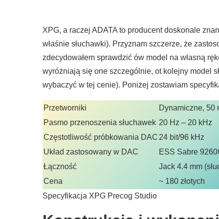
XPG, a raczej ADATA to producent doskonale znany
właśnie słuchawki). Przyznam szczerze, że zasto
zdecydowałem sprawdzić ów model na własną rękę. 
wyróżniają się one szczególnie, ot kolejny model 
wybaczyć w tej cenie). Poniżej zostawiam specyfik
Przetworniki
Dynamiczne, 50
Pasmo przenoszenia słuchawek
20 Hz – 20 kHz
Częstotliwość próbkowania DAC
24 bit/96 kHz
Układ zastosowany w DAC
ESS Sabre 9260
Łączność
Jack 4.4 mm (słu
Cena
~ 180 złotych
Specyfikacja XPG Precog Studio