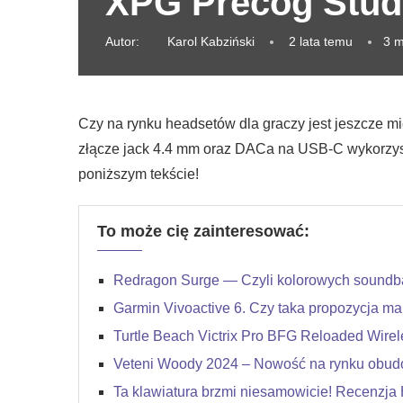
XPG Precog Studi
Autor:
Karol Kabziński
2 lata temu
3 m
Czy na rynku headsetów dla graczy jest jeszcze 
złącze jack 4.4 mm oraz DACa na USB-C wykorzys
poniższym tekście!
To może cię zainteresować:
Redragon Surge — Czyli kolorowych soundba
Garmin Vivoactive 6. Czy taka propozycja m
Turtle Beach Victrix Pro BFG Reloaded Wirel
Veteni Woody 2024 – Nowość na rynku obu
Ta klawiatura brzmi niesamowicie! Recenzja