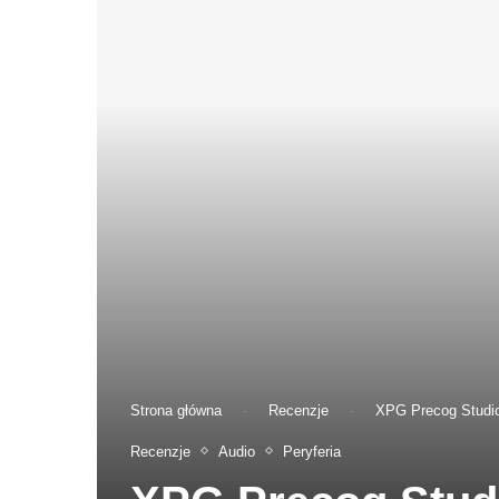
Strona główna
-
Recenzje
-
XPG Precog Studio
Recenzje
Audio
Peryferia