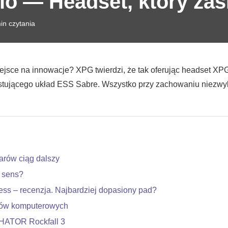
o — Headset, który zas
in czytania
miejsce na innowacje? XPG twierdzi, że tak oferując headset 
tującego układ ESS Sabre. Wszystko przy zachowaniu niezwyk
rów ciąg dalszy
a sens?
ess – recenzja. Najbardziej dopasiony pad?
dów komputerowych
 HATOR Rockfall 3