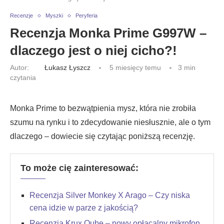
Recenzje
Myszki
Peryferia
Recenzja Monka Prime G997W –
dlaczego jest o niej cicho?!
Autor:
Łukasz Łyszcz
5 miesięcy temu
3 min
czytania
Monka Prime to bezwątpienia mysz, która nie zrobiła
szumu na rynku i to zdecydowanie niesłusznie, ale o tym
dlaczego – dowiecie się czytając poniższą recenzję.
To może cię zainteresować:
Recenzja Silver Monkey X Arago – Czy niska
cena idzie w parze z jakością?
Recenzja Krux Qube – nowy opłacalny mikrofon