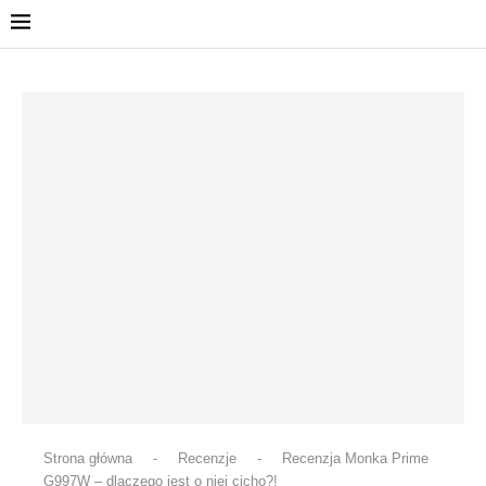
Strona główna
-
Recenzje
-
Recenzja Monka Prime
G997W – dlaczego jest o niej cicho?!