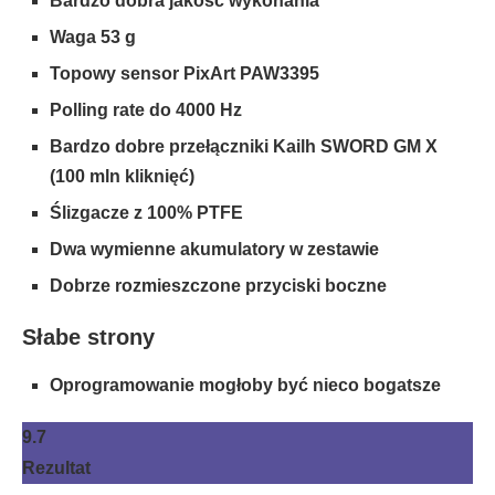
Bardzo dobra jakość wykonania
Waga 53 g
Topowy sensor PixArt PAW3395
Polling rate do 4000 Hz
Bardzo dobre przełączniki Kailh SWORD GM X
(100 mln kliknięć)
Ślizgacze z 100% PTFE
Dwa wymienne akumulatory w zestawie
Dobrze rozmieszczone przyciski boczne
Słabe strony
Oprogramowanie mogłoby być nieco bogatsze
9.7
Rezultat