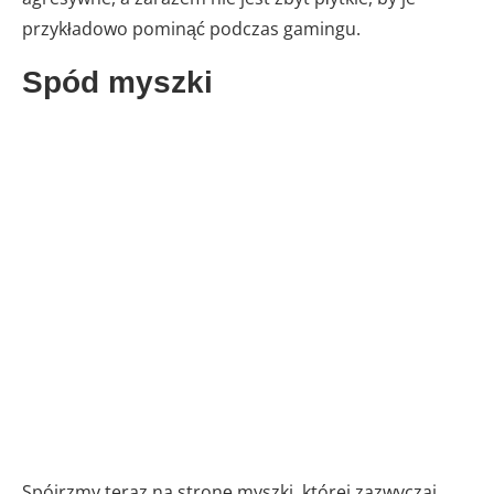
przykładowo pominąć podczas gamingu.
Spód myszki
Spójrzmy teraz na stronę myszki, której zazwyczaj