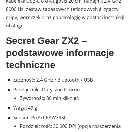
kabelekk USB-C o d kługości 20 cm, nadajnik 2.4 GHz
8000 Hz, zestaw zapasowych teflonowych ślizgaczy,
gripy, woreczek oraz papierologię w postaci instrukcji
obsługi.
Secret Gear ZX2 –
podstawowe informacje
techniczne
Łączność: 2.4 GHz / Bluetooth / USB
Przełączniki: Optyczne Omron
Żywotność: 80 mln kliknięć
Waga: 49 g
Sensor: PixArt PAW3950
Rozdzielczość: 30 000 DPI (opcja rozszerzenia