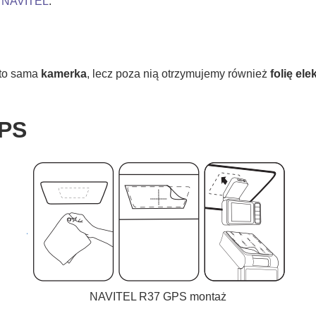
i
NAVITEL
.
 to sama
kamerka
, lecz poza nią otrzymujemy również
folię el
GPS
NAVITEL R37 GPS montaż