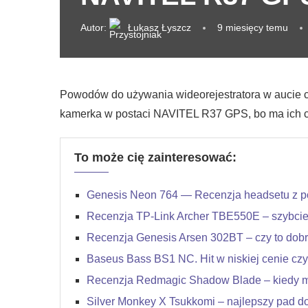
Autor:
Łukasz Łyszcz
9 miesięcy temu
Powodów do używania wideorejestratora w aucie ch
kamerka w postaci NAVITEL R37 GPS, bo ma ich c
To może cię zainteresować:
Genesis Neon 764 — Recenzja headsetu z p
Recenzja TP-Link Archer TBE550E – szybciej, 
Recenzja Genesis Arsen 302BT – czy to dob
Baseus Bass BS1 NC. Hit w niskiej cenie czy
Recenzja Redmagic Shadow Blade – kiedy mob
Silver Monkey X Tsukkomi – najlepszy pad do