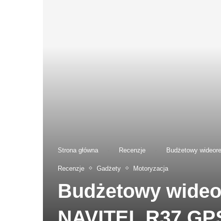
Strona główna
-
Recenzje
-
Budżetowy wideorej
Recenzje
Gadżety
Motoryzacja
Budżetowy wideore
NAVITEL R37 GP