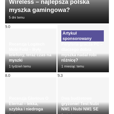
Wireless – najlepsza polska
myszka gamingowa?
5 dni temu
9.0
Recenzja Logitech
Peryferia gracza PC –
Mobi Fold – Były
dlaczego dobra
telefony, teraz czas na
myszka nadal robi
myszki
różnicę?
1 tydzień temu
1 miesiąc temu
8.0
9.3
Recenzja Glorious O
Dwa budżetowe
Eternal – lekka,
gryzonie! Test Nubi
szybka i niedroga
NM1 i Nubi NM1 SE