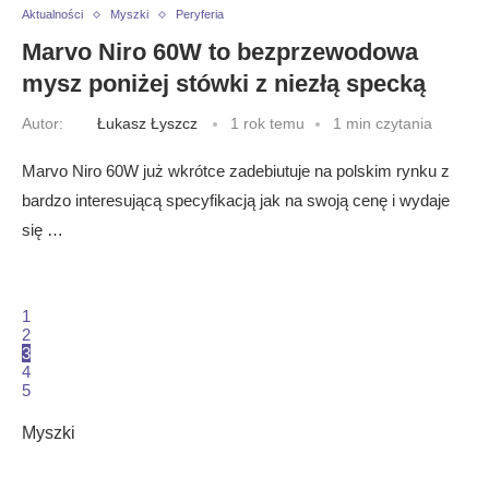
Aktualności
Myszki
Peryferia
Marvo Niro 60W to bezprzewodowa
mysz poniżej stówki z niezłą specką
Autor:
Łukasz Łyszcz
1 rok temu
1 min czytania
Marvo Niro 60W już wkrótce zadebiutuje na polskim rynku z
bardzo interesującą specyfikacją jak na swoją cenę i wydaje
się …
1
2
3
4
5
Myszki