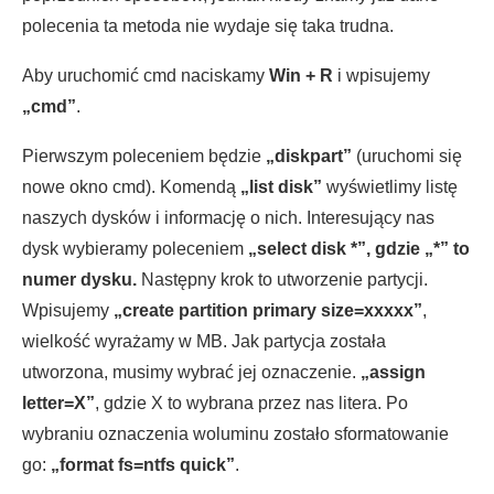
polecenia ta metoda nie wydaje się taka trudna.
Aby uruchomić cmd naciskamy
Win + R
i wpisujemy
„cmd”
.
Pierwszym poleceniem będzie
„diskpart”
(uruchomi się
nowe okno cmd). Komendą
„list disk”
wyświetlimy listę
naszych dysków i informację o nich. Interesujący nas
dysk wybieramy poleceniem
„select disk *”, gdzie „*” to
numer dysku.
Następny krok to utworzenie partycji.
Wpisujemy
„create partition primary size=xxxxx”
,
wielkość wyrażamy w MB. Jak partycja została
utworzona, musimy wybrać jej oznaczenie.
„assign
letter=X”
, gdzie X to wybrana przez nas litera. Po
wybraniu oznaczenia woluminu zostało sformatowanie
go:
„format fs=ntfs quick”
.