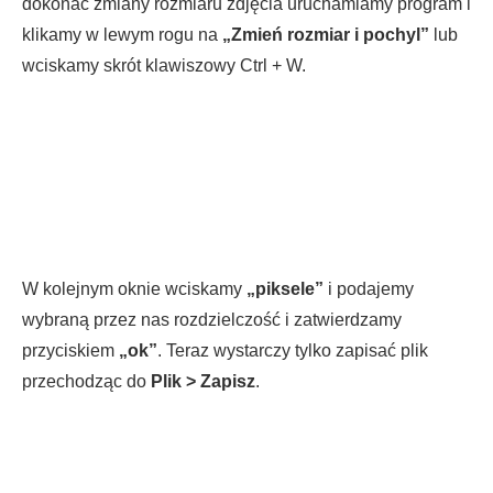
dokonać zmiany rozmiaru zdjęcia uruchamiamy program i
klikamy w lewym rogu na
„Zmień rozmiar i pochyl”
lub
wciskamy skrót klawiszowy Ctrl + W.
W kolejnym oknie wciskamy
„piksele”
i podajemy
wybraną przez nas rozdzielczość i zatwierdzamy
przyciskiem
„ok”
. Teraz wystarczy tylko zapisać plik
przechodząc do
Plik > Zapisz
.