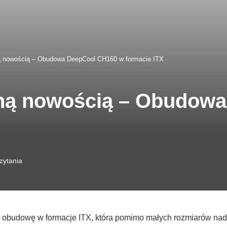
ą nowością – Obudowa DeepCool CH160 w formacie ITX
jną nowością – Obudow
zytania
budowę w formacje ITX, która pomimo małych rozmiarów nada