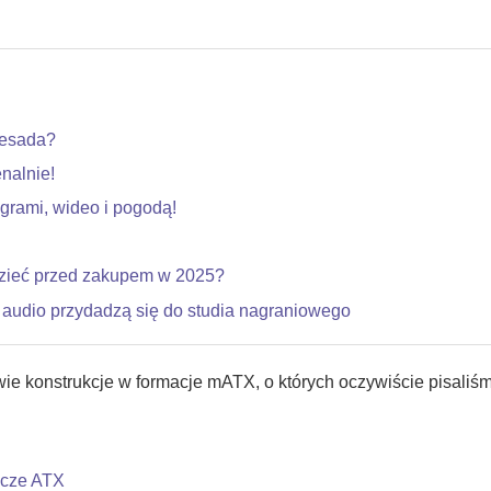
zesada?
nalnie!
grami, wideo i pogodą!
dzieć przed zakupem w 2025?
 audio przydadzą się do studia nagraniowego
e konstrukcje w formacje mATX, o których oczywiście pisaliś
acze ATX