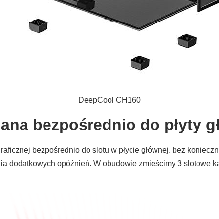
DeepCool CH160
zana bezpośrednio do płyty g
icznej bezpośrednio do slotu w płycie głównej, bez koniecznoś
ia dodatkowych opóźnień. W obudowie zmieścimy 3 slotowe kar