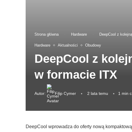
Strona główna
-
Hardware
-
DeepCool z kolejn
Hardware
Aktualności
Obudowy
DeepCool z kole
w formacie ITX
Autor:
Filip Cymer
2 lata temu
1 min c
DeepCool wprowadza do oferty nową kompaktową o