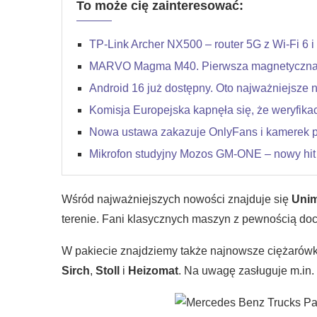
To może cię zainteresować:
TP-Link Archer NX500 – router 5G z Wi-Fi 6 i
MARVO Magma M40. Pierwsza magnetyczna k
Android 16 już dostępny. Oto najważniejsze 
Komisja Europejska kapnęła się, że weryfikac
Nowa ustawa zakazuje OnlyFans i kamerek 
Mikrofon studyjny Mozos GM-ONE – nowy hit
Wśród najważniejszych nowości znajduje się
Uni
terenie. Fani klasycznych maszyn z pewnością d
W pakiecie znajdziemy także najnowsze ciężarówk
Sirch
,
Stoll
i
Heizomat
. Na uwagę zasługuje m.in. 