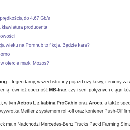
 prędkością do 4,67 Gb/s
lawiatura producenta
nowości
ja wieku na Pornhub to fikcja. Będzie kara?
porno
 w ofercie marki Mozos?
mog
– legendarny, wszechstronny pojazd użytkowy, ceniony za 
ocenią również obecność
MB-trac
, czyli serii potężnych ciągnik
i, w tym
Actros L z kabiną ProCabin
oraz
Arocs
, a także spec
wywrotka Meiller z systemem roll-off oraz kontener Push-Off firm