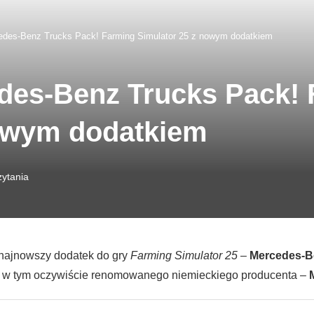
edes-Benz Trucks Pack! Farming Simulator 25 z nowym dodatkiem
des-Benz Trucks Pack! 
nowym dodatkiem
zytania
 najnowszy dodatek do gry
Farming Simulator 25
–
Mercedes-B
, w tym oczywiście renomowanego niemieckiego producenta –