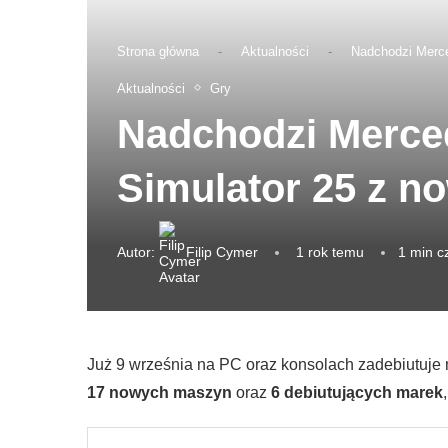
Strona główna
-
Aktualności
-
Nadchodzi Merc
Aktualności
Gry
Nadchodzi Merce
Simulator 25 z 
Autor:
Filip Cymer
1 rok temu
1 min c
Już 9 września na PC oraz konsolach zadebiutuje
17 nowych maszyn
oraz
6 debiutujących marek