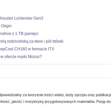
Asustor Lockerstor Gen3
 Origin
drive z 1 TB pamięci
lą rodzicielską za dwie i pół stówki
eepCool CH160 w formacie ITX
 w ofercie marki Mozos?
dpowiedzialny za tworzenie treści wideo, testy sprzętu oraz publikacj
telność, jakość i merytorykę przygotowywanych materiałów. Pasję do