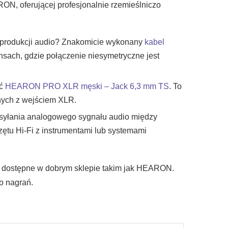
N, oferującej profesjonalnie rzemieślniczo
y produkcji audio? Znakomicie wykonany
kabel
ansach, gdzie połączenie niesymetryczne jest
yć
HEARON PRO XLR męski – Jack 6,3 mm TS
. To
wnych z wejściem XLR.
esyłania analogowego sygnału audio między
zętu Hi-Fi z instrumentami lub systemami
a dostępne w dobrym sklepie takim jak HEARON.
o nagrań.