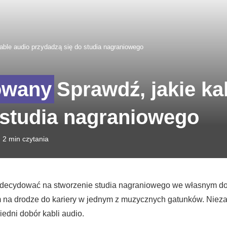
able audio przydadzą się do studia nagraniowego
Sprawdź, jakie ka
 studia nagraniowego
2 min czytania
 zdecydować na stworzenie studia nagraniowego we własnym dom
m na drodze do kariery w jednym z muzycznych gatunków. Niezal
dni dobór kabli audio.