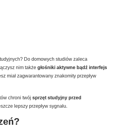
 studyjnych? Do domowych studiów zaleca
łączysz nim także
głośniki aktywne bądź interfejs
iesz miał zagwarantowany znakomity przepływ
tów chroni twój
sprzęt studyjny przed
jeszcze lepszy przepływ sygnału.
dzeń?