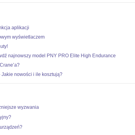
cja aplikacji
owym wyświetlaczem
uty!
awdź najnowszy model PNY PRO Elite High Endurance
 Crane’a?
akie nowości i ile kosztują?
żniejsze wyzwania
dyjny?
h urządzeń?