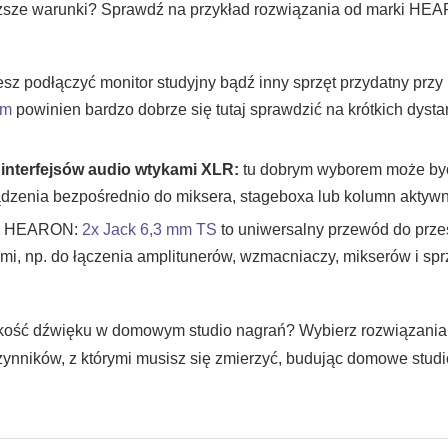
ższe warunki? Sprawdź na przykład rozwiązania od marki HEARO
sz podłączyć monitor studyjny bądź inny sprzęt przydatny prz
 m
powinien bardzo dobrze się tutaj sprawdzić na krótkich dyst
 interfejsów audio wtykami XLR:
tu dobrym wyborem może b
urządzenia bezpośrednio do miksera, stageboxa lub kolumn akty
:
HEARON:
2x Jack 6,3 mm TS
to uniwersalny przewód do prz
i, np. do łączenia amplitunerów, wzmacniaczy, mikserów i spr
 jakość dźwięku w domowym studio nagrań? Wybierz rozwiązani
nników, z którymi musisz się zmierzyć, budując domowe studi