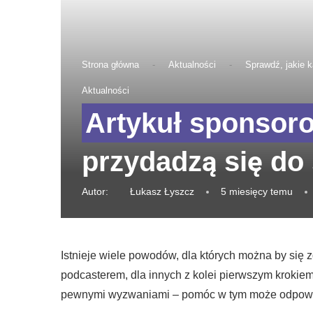
Strona główna
-
Aktualności
-
Sprawdź, jakie k
Aktualności
przydadzą się do
Autor:
Łukasz Łyszcz
5 miesięcy temu
Istnieje wiele powodów, dla których można by się
podcasterem, dla innych z kolei pierwszym krokie
pewnymi wyzwaniami – pomóc w tym może odpowie