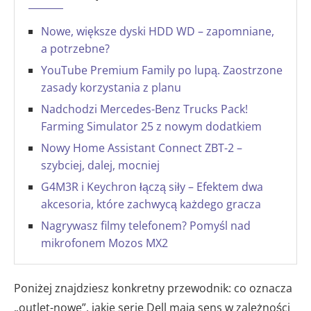
Nowe, większe dyski HDD WD – zapomniane,
a potrzebne?
YouTube Premium Family po lupą. Zaostrzone
zasady korzystania z planu
Nadchodzi Mercedes-Benz Trucks Pack!
Farming Simulator 25 z nowym dodatkiem
Nowy Home Assistant Connect ZBT-2 –
szybciej, dalej, mocniej
G4M3R i Keychron łączą siły – Efektem dwa
akcesoria, które zachwycą każdego gracza
Nagrywasz filmy telefonem? Pomyśl nad
mikrofonem Mozos MX2
Poniżej znajdziesz konkretny przewodnik: co oznacza
„outlet-nowe”, jakie serie Dell mają sens w zależności