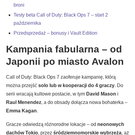
broni
Testy beta Call of Duty: Black Ops 7 – start 2
października
Przedsprzedaż – bonusy i Vault Edition
Kampania fabularna – od
Japonii po miasto Avalon
Call of Duty: Black Ops 7 zaoferuje kampanię, którą
można przejść
solo lub w kooperacji do 4 graczy
. Do
serii wracają kultowe postacie, w tym
David Mason
i
Raul Menendez
, a do obsady dołącza nowa bohaterka –
Emma Kagan
.
Gracze odwiedzą różnorodne lokacje – od
neonowych
dachów Tokio
, przez
śródziemnomorskie wybrzeża
, aż