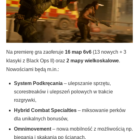
Na premierę gra zaoferuje
16 map 6v6
(13 nowych + 3
klasyki z Black Ops II) oraz
2 mapy wielkoskalowe
.
Nowościami będą m.in.:
System Podkręcania
– ulepszanie sprzętu,
scorestreaków i ulepszeń polowych w trakcie
rozgrywki,
Hybrid Combat Specialties
– miksowanie perków
dla unikalnych bonusów,
Omnimovement
– nowa mobilność z możliwością np.
biegania i skakania po ścianach.