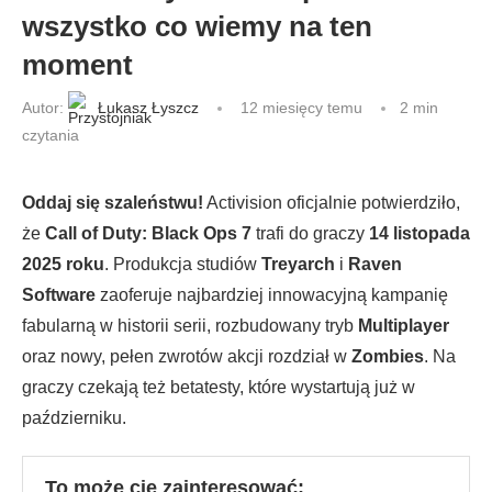
wszystko co wiemy na ten
moment
Autor:
Łukasz Łyszcz
12 miesięcy temu
2 min
czytania
Oddaj się szaleństwu!
Activision oficjalnie potwierdziło,
że
Call of Duty: Black Ops 7
trafi do graczy
14 listopada
2025 roku
. Produkcja studiów
Treyarch
i
Raven
Software
zaoferuje najbardziej innowacyjną kampanię
fabularną w historii serii, rozbudowany tryb
Multiplayer
oraz nowy, pełen zwrotów akcji rozdział w
Zombies
. Na
graczy czekają też betatesty, które wystartują już w
październiku.
To może cię zainteresować: