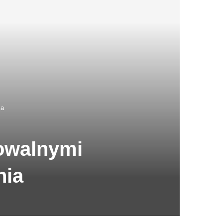
ia
wowalnymi
nia