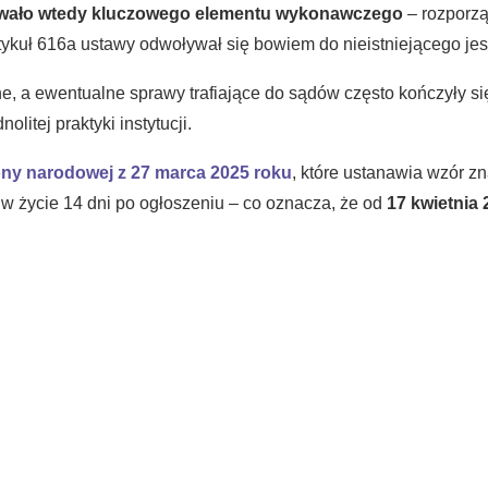
wało wtedy kluczowego elementu wykonawczego
– rozporz
rtykuł 616a ustawy odwoływał się bowiem do nieistniejącego j
, a ewentualne sprawy trafiające do sądów często kończyły si
itej praktyki instytucji.
ony narodowej z 27 marca 2025 roku
, które ustanawia wzór z
w życie 14 dni po ogłoszeniu – co oznacza, że od
17 kwietnia