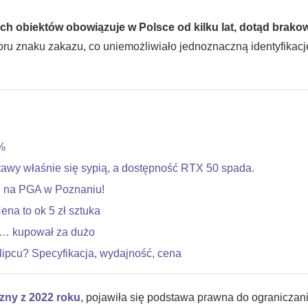
ch obiektów obowiązuje w Polsce od kilku lat, dotąd brako
ru znaku zakazu, co uniemożliwiało jednoznaczną identyfikację
%
tawy właśnie się sypią, a dostępność RTX 50 spada.
 na PGA w Poznaniu!
na to ok 5 zł sztuka
o… kupował za dużo
ipcu? Specyfikacja, wydajność, cena
zny z 2022 roku
, pojawiła się podstawa prawna do ograniczan