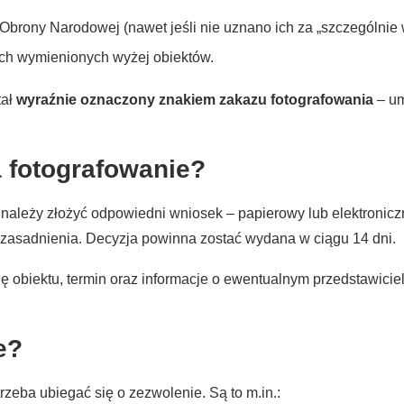
Obrony Narodowej (nawet jeśli nie uznano ich za „szczególnie 
ach wymienionych wyżej obiektów.
tał
wyraźnie oznaczony znakiem zakazu fotografowania
– um
 fotografowanie?
, należy złożyć odpowiedni wniosek – papierowy lub elektroni
asadnienia. Decyzja powinna zostać wydana w ciągu 14 dni.
cję obiektu, termin oraz informacje o ewentualnym przedstawici
e?
rzeba ubiegać się o zezwolenie. Są to m.in.: