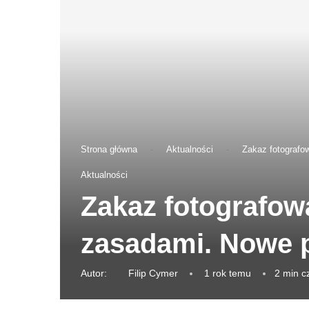
Strona główna
-
Aktualności
-
Zakaz fotografo
Aktualności
Zakaz fotografow
zasadami. Nowe p
Autor:
Filip Cymer
1 rok temu
2 min c