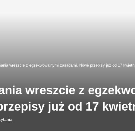
wania wreszcie z egzekwowalnymi zasadami. Nowe przepisy już od 17 kwietn
ania wreszcie z egzek
rzepisy już od 17 kwiet
zytania