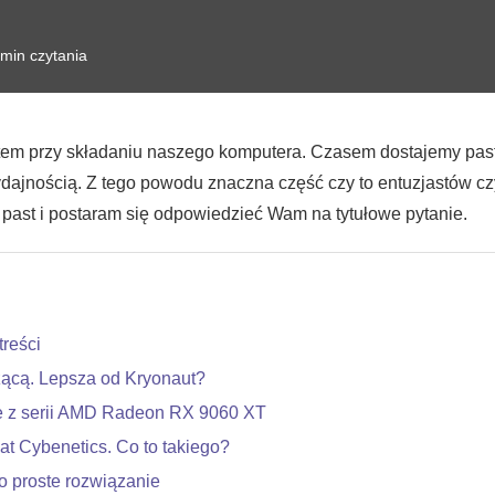
 min czytania
em przy składaniu naszego komputera. Czasem dostajemy pasty
ydajnością. Z tego powodu znaczna część czy to entuzjastów c
past i postaram się odpowiedzieć Wam na tytułowe pytanie.
treści
zącą. Lepsza od Kryonaut?
 z serii AMD Radeon RX 9060 XT
kat Cybenetics. Co to takiego?
o proste rozwiązanie