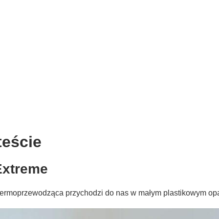
teście
Extreme
a termoprzewodząca przychodzi do nas w małym plastikowym opa