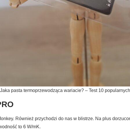
Jaka pasta termoprzewodząca wariacie? – Test 10 popularnyc
 PRO
onkey. Również przychodzi do nas w blistrze. Na plus dorzuco
ewodność to 6 W/mK.