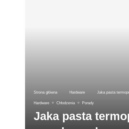
Strona główna
-
Hardware
-
Jaka pasta termop
Hardware
Chłodzenia
Porady
Jaka pasta termo