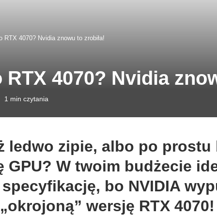
 RTX 4070? Nvidia znowu to zrobiła!
RTX 4070? Nvidia znowu
1 min czytania
ż ledwo zipie, albo po prostu 
ę GPU? W twoim budżecie ide
e specyfikację, bo NVIDIA wy
 „okrojoną” wersję RTX 4070!