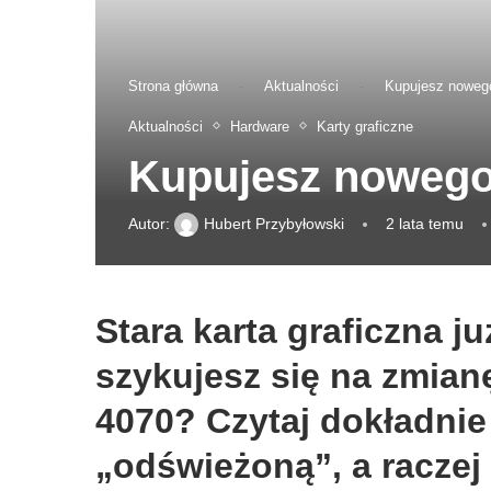
Strona główna
-
Aktualności
-
Kupujesz nowego
Aktualności
Hardware
Karty graficzne
Kupujesz nowego 
Autor:
Hubert Przybyłowski
2 lata temu
Stara karta graficzna ju
szykujesz się na zmian
4070? Czytaj dokładni
„odświeżoną”, a raczej