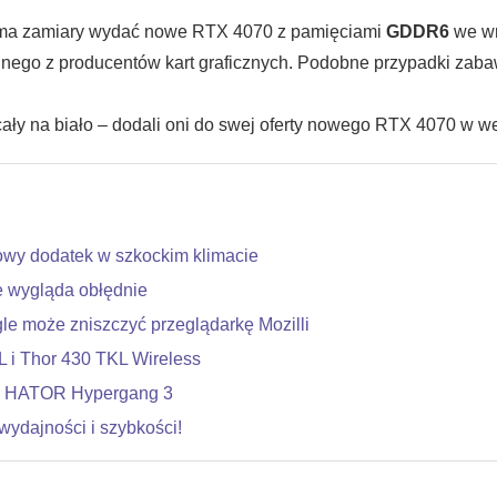
 że ma zamiary wydać nowe RTX 4070 z pamięciami
GDDR6
we wr
 żadnego z producentów kart graficznych. Podobne przypadki z
ały na biało – dodali oni do swej oferty nowego RTX 4070 w 
owy dodatek w szkockim klimacie
e wygląda obłędnie
le może zniszczyć przeglądarkę Mozilli
 i Thor 430 TKL Wireless
zą HATOR Hypergang 3
ydajności i szybkości!