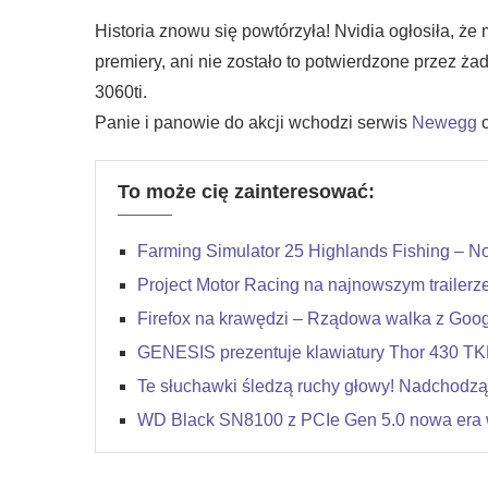
Historia znowu się powtórzyła! Nvidia ogłosiła,
premiery, ani nie zostało to potwierdzone przez
3060ti.
Panie i panowie do akcji wchodzi serwis
Newegg
c
To może cię zainteresować:
Farming Simulator 25 Highlands Fishing – N
Project Motor Racing na najnowszym trailerz
Firefox na krawędzi – Rządowa walka z Goog
GENESIS prezentuje klawiatury Thor 430 TKL
Te słuchawki śledzą ruchy głowy! Nadchod
WD Black SN8100 z PCIe Gen 5.0 nowa era w