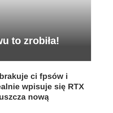
 to zrobiła!
brakuje ci fpsów i
alnie wpisuje się RTX
puszcza nową