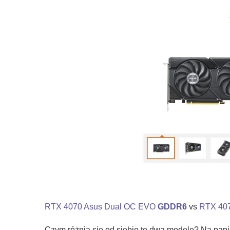
RTX 4070 Asus Dual OC EVO
GDDR6
vs
RTX 40
Czym różnią się od siebie te dwa modele? Na papi