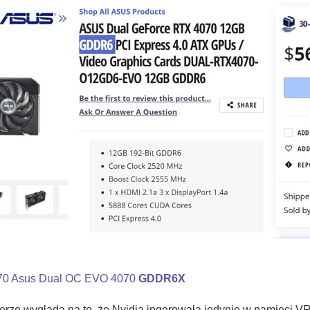
70 Asus Dual OC EVO 4070
GDDR6X
erze wygląda na to, że Nvidia ingerowała jedynie w pamięci 