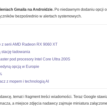
eniach Gmaila na Androidzie.
Po niedawnym dodaniu opcji o
ączników bezpośrednio w alertach systemowych.
 z serii AMD Radeon RX 9060 XT
 stację ładowania
ter pod procesory Intel Core Ultra 200S
 jedyną opcją w Europie
%
cz z mopem i technologią AI
wcę, temat i fragment treści wiadomości. Teraz Google stawi
nacza, a miejsce zdjęcia nadawcy zajmuje miniatura załączone