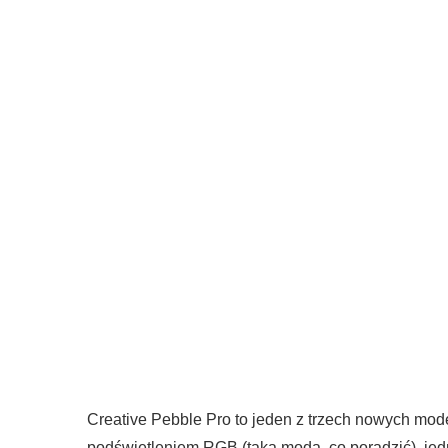
Creative Pebble Pro to jeden z trzech nowych mode
podświetleniem RGB (taka moda, co poradzić), jedna