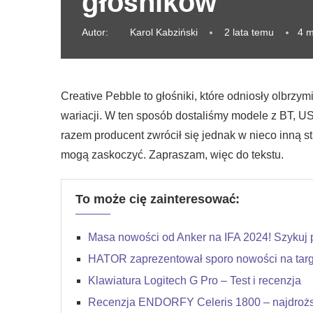
głośników
Autor:
Karol Kabziński
2 lata temu
4 m
Creative Pebble to głośniki, które odniosły olbrzy
wariacji. W ten sposób dostaliśmy modele z BT, U
razem producent zwrócił się jednak w nieco inną s
mogą zaskoczyć. Zapraszam, więc do tekstu.
To może cię zainteresować:
Masa nowości od Anker na IFA 2024! Szykuj p
HATOR zaprezentował sporo nowości na targ
Klawiatura Logitech G Pro – Test i recenzja
Recenzja ENDORFY Celeris 1800 – najdroższ