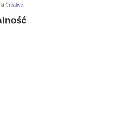
rki
Creative
.
alność