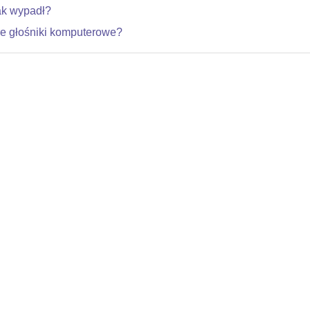
ak wypadł?
re głośniki komputerowe?