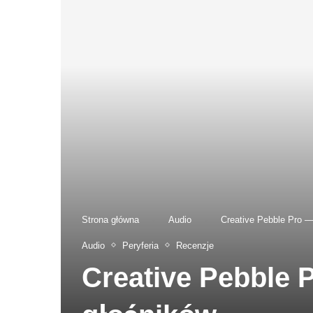
Strona główna
-
Audio
-
Creative Pebble Pro —
Audio
Peryferia
Recenzje
Creative Pebble 