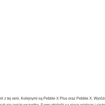
li z tej serii. Kolejnymi są Pebble X Plus oraz Pebble X. Wyr
k nie jest to wszystko. Same głośniki są nieco większe i ciężs