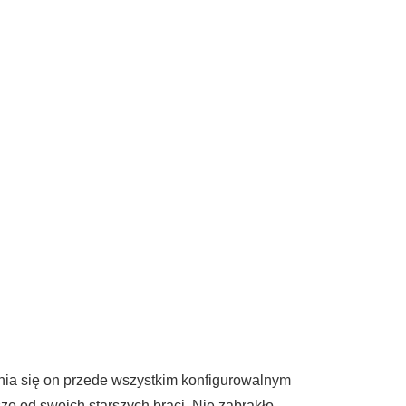
óżnia się on przede wszystkim konfigurowalnym
ze od swoich starszych braci. Nie zabrakło