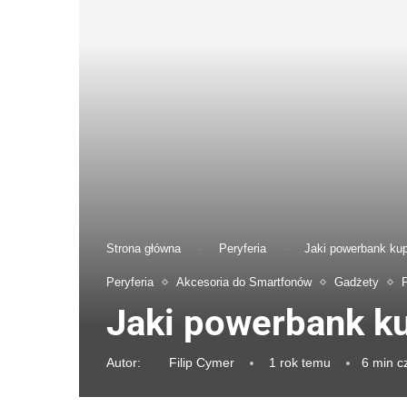
Strona główna
-
Peryferia
-
Jaki powerbank kup
Peryferia
Akcesoria do Smartfonów
Gadżety
Jaki powerbank ku
Autor:
Filip Cymer
1 rok temu
6 min c