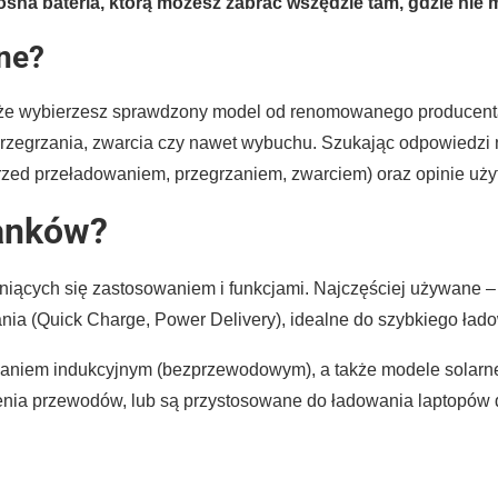
ośna bateria, którą możesz zabrać wszędzie tam, gdzie nie
ne?
 że wybierzesz sprawdzony model od renomowanego producent
rzegrzania, zwarcia czy nawet wybuchu. Szukając odpowiedzi 
przed przeładowaniem, przegrzaniem, zwarciem) oraz opinie uż
banków?
niących się zastosowaniem i funkcjami. Najczęściej używane 
nia (Quick Charge, Power Delivery), idealne do szybkiego łado
owaniem indukcyjnym (bezprzewodowym), a także modele solarn
nia przewodów, lub są przystosowane do ładowania laptopów d