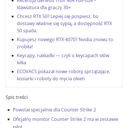
Recenzja Genesis Thor 404 Full-size –
klawiatura dla graczy 30+
Chcesz RTX 50? Lepiej się pospiesz, bo
dostawy właśnie się sypią, a dostępność RTX
50 spada.
Kupujesz nowego RTX 4070? Nvidia znowu to
zrobiła!
Keycapy, nakładki — czyli o keycapach słów
kilka
ECOVACS pokazał nowe roboty sprzątające,
kosiarki i roboty do mycia okien
Spis treści
Powstał specjalnie dla Counter Strike 2
Oficjalny monitor Counter Strike 2 ma w zestawie
pilot