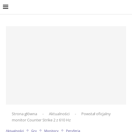
Strona główna
-
Aktualności
-
Powstał oficjalny
monitor Counter Strike 2 z 610 Hz
Aktualności
Gry
Monitory
Peryferia