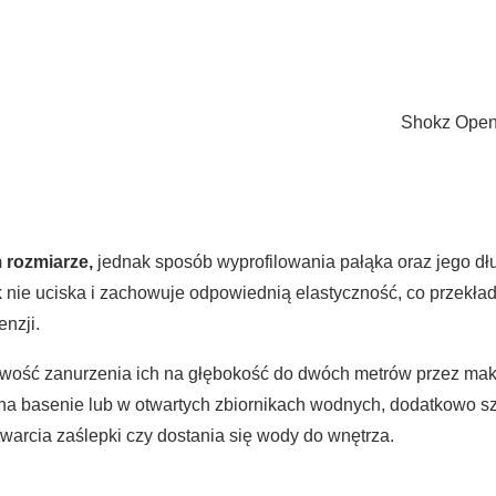
Shokz Open
 rozmiarze,
jednak sposób wyprofilowania pałąka oraz jego dłu
ie uciska i zachowuje odpowiednią elastyczność, co przekłada
nzji.
iwość zanurzenia ich na głębokość do dwóch metrów przez maksy
 na basenie lub w otwartych zbiornikach wodnych, dodatkowo szc
arcia zaślepki czy dostania się wody do wnętrza.