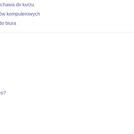
uchawa do kurzu
dów komputerowych
do biura
ro?