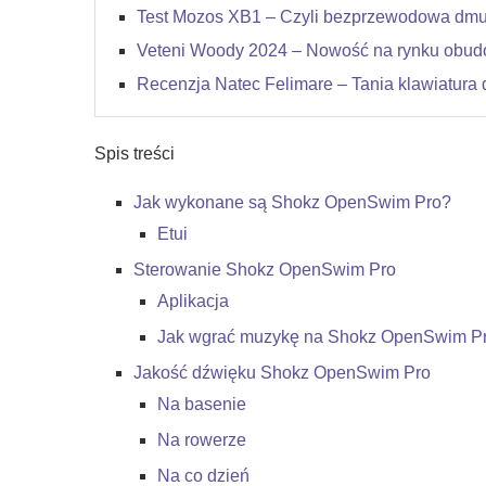
Test Mozos XB1 – Czyli bezprzewodowa dm
Veteni Woody 2024 – Nowość na rynku obu
Recenzja Natec Felimare – Tania klawiatura 
Spis treści
Jak wykonane są Shokz OpenSwim Pro?
Etui
Sterowanie Shokz OpenSwim Pro
Aplikacja
Jak wgrać muzykę na Shokz OpenSwim P
Jakość dźwięku Shokz OpenSwim Pro
Na basenie
Na rowerze
Na co dzień