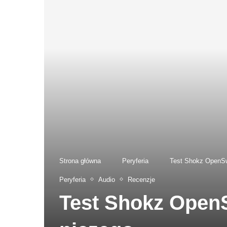
Strona główna
-
Peryferia
-
Test Shokz OpenSwi
Peryferia
Audio
Recenzje
Test Shokz OpenS