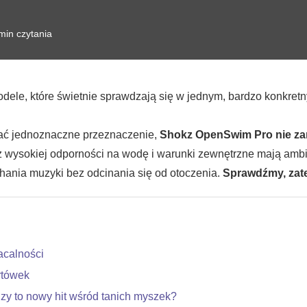
min czytania
odele, które świetnie sprawdzają się w jednym, bardzo konkret
ać jednoznaczne przeznaczenie,
Shokz OpenSwim Pro
nie z
az wysokiej odporności na wodę i warunki zewnętrzne mają ambi
chania muzyki bez odcinania się od otoczenia.
Sprawdźmy, zate
acalności
rtówek
Czy to nowy hit wśród tanich myszek?