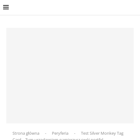
Strona główna
-
Peryferia
-
Test Silver Monkey Tag
Card – Tym urządzeniem namierzysz swój portfel