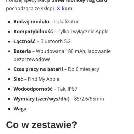
Poniżej specyfikacja
Silver Monkey Tag Card
pochodząca ze sklepu
X-kom
:
Rodzaj modułu
– Lokalizator
Kompatybilność
– Tylko i wyłącznie Apple
Łączność
– Bluetooth 5.2
Bateria
– Wbudowana 180 mAh, ładowanie
bezprzewodowe
Czas pracy na baterii
– Do 6 miesięcy
Sieć
– Find My Apple
Wodoodporność
– Tak, IP67
Wymiary (szer/wys/dłu)
– 85/2.6/55mm
Waga
–
Co w zestawie?