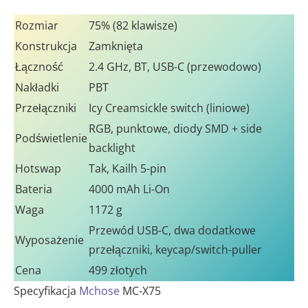
Rozmiar
75% (82 klawisze)
Konstrukcja
Zamknięta
Łączność
2.4 GHz, BT, USB-C (przewodowo)
Nakładki
PBT
Przełączniki
Icy Creamsickle switch (liniowe)
RGB, punktowe, diody SMD + side
Podświetlenie
backlight
Hotswap
Tak, Kailh 5-pin
Bateria
4000 mAh Li-On
Waga
1172 g
Przewód USB-C, dwa dodatkowe
Wyposażenie
przełączniki, keycap/switch-puller
Cena
499 złotych
Specyfikacja
Mchose
MC-X75