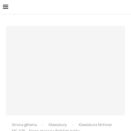
Strona główna
-
Klawiatury
-
Klawiatura Mchose
MC-X75 – Nowy gracz na Polskim rynku