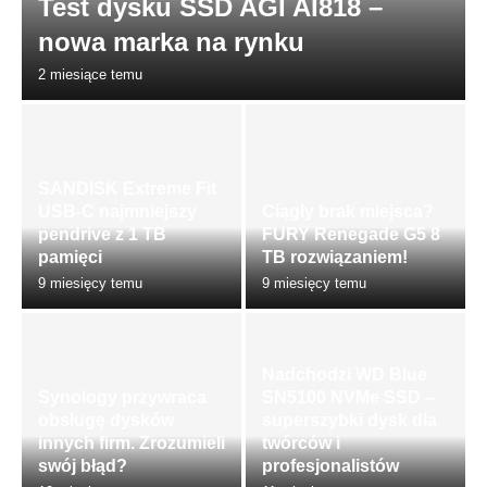
Test dysku SSD AGI AI818 –
nowa marka na rynku
2 miesiące temu
SANDISK Extreme Fit
USB-C najmniejszy
Ciągły brak miejsca?
pendrive z 1 TB
FURY Renegade G5 8
pamięci
TB rozwiązaniem!
9 miesięcy temu
9 miesięcy temu
Nadchodzi WD Blue
Synology przywraca
SN5100 NVMe SSD –
obsługę dysków
superszybki dysk dla
innych firm. Zrozumieli
twórców i
swój błąd?
profesjonalistów