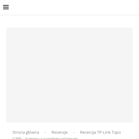
Strona główna
-
Recenzje
-
Recenzja TP-Link Tapo
C465 – kamera z panelem solarnym