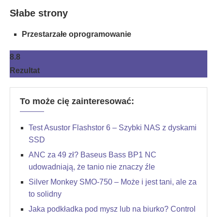
Słabe strony
Przestarzałe oprogramowanie
8.8
Rezultat
To może cię zainteresować:
Test Asustor Flashstor 6 – Szybki NAS z dyskami
SSD
ANC za 49 zł? Baseus Bass BP1 NC
udowadniają, że tanio nie znaczy źle
Silver Monkey SMO-750 – Może i jest tani, ale za
to solidny
Jaka podkładka pod mysz lub na biurko? Control