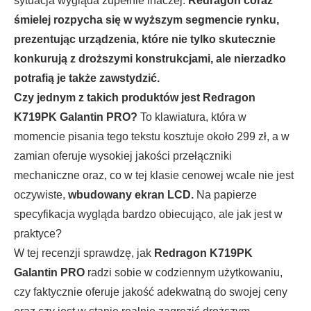
sytuacja wygląda zupełnie inaczej.
Redragon coraz
śmielej rozpycha się w wyższym segmencie rynku,
prezentując urządzenia, które nie tylko skutecznie
konkurują z droższymi konstrukcjami, ale nierzadko
potrafią je także zawstydzić.
Czy jednym z takich produktów jest Redragon
K719PK Galantin PRO?
To klawiatura, która w
momencie pisania tego tekstu kosztuje około 299 zł, a w
zamian oferuje wysokiej jakości przełączniki
mechaniczne oraz, co w tej klasie cenowej wcale nie jest
oczywiste,
wbudowany ekran LCD.
Na papierze
specyfikacja wygląda bardzo obiecująco, ale jak jest w
praktyce?
W tej recenzji sprawdzę, jak
Redragon K719PK
Galantin PRO
radzi sobie w codziennym użytkowaniu,
czy faktycznie oferuje jakość adekwatną do swojej ceny