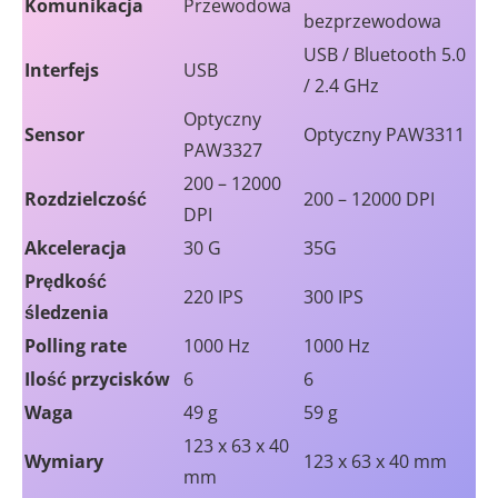
Komunikacja
Przewodowa
bezprzewodowa
USB / Bluetooth 5.0
Interfejs
USB
/ 2.4 GHz
Optyczny
Sensor
Optyczny PAW3311
PAW3327
200 – 12000
Rozdzielczość
200 – 12000 DPI
DPI
Akceleracja
30 G
35G
Prędkość
220 IPS
300 IPS
śledzenia
Polling rate
1000 Hz
1000 Hz
Ilość przycisków
6
6
Waga
49 g
59 g
123 x 63 x 40
Wymiary
123 x 63 x 40 mm
mm