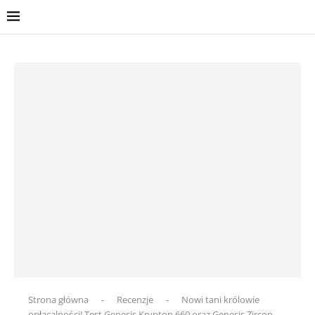
Strona główna
-
Recenzje
-
Nowi tani królowie
opłacalności! Test Genesis Krypton 660 oraz Genesis Zircon