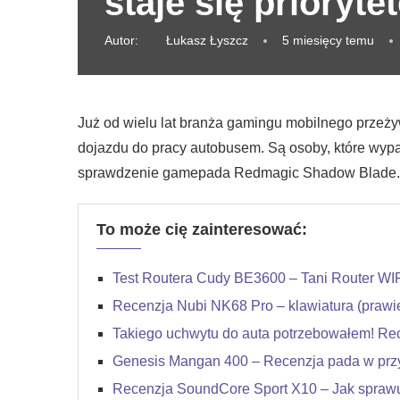
staje się prioryte
Autor:
Łukasz Łyszcz
5 miesięcy temu
Już od wielu lat branża gamingu mobilnego przeżyw
dojazdu do pracy autobusem. Są osoby, które wypat
sprawdzenie gamepada Redmagic Shadow Blade.
To może cię zainteresować:
Test Routera Cudy BE3600 – Tani Router WIF
Recenzja Nubi NK68 Pro – klawiatura (prawi
Takiego uchwytu do auta potrzebowałem! Re
Genesis Mangan 400 – Recenzja pada w przy
Recenzja SoundCore Sport X10 – Jak sprawu