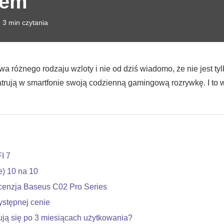
tem
3 min czytania
a różnego rodzaju wzloty i nie od dziś wiadomo, że nie jest t
rują w smartfonie swoją codzienną gamingową rozrywkę. I to wł
I 7
e) 10 na 10
cenzja Baseus C02 Pro Series
stępnej cenie
ją się po 3 miesiącach użytkowania?