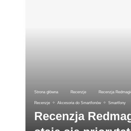
Strona główna
-
Recenzje
-
Recenzja Redmagic 
Recenzje
Akcesoria do Smartfonów
Smartfony
Recenzja Redmagi