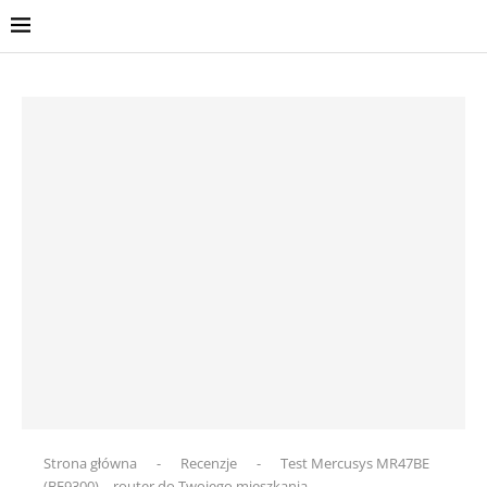
Strona główna
-
Recenzje
-
Test Mercusys MR47BE
(BE9300) – router do Twojego mieszkania