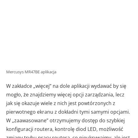
Mercusys MR47BE aplikacja
W zakładce „więcej” na dole aplikacji wydawać by się
mogło, że znajdziemy więcej opcji zarządzania, lecz
jak się okazuje wiele z nich jest powtórzonych z
pierwotnego ekranu z dokładni tymi samymi opcjami.
W „zaawasowane” otrzymujemy dostęp do szybkiej
konfiguracji routera, kontrolę diod LED, możliwość
zmiany trybu pracy routera, co nieukrywajmy, ale jest