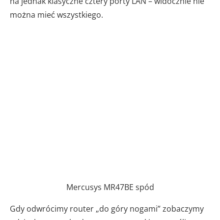
na jednak klasyczne cztery porty LAN – widocznie nie
można mieć wszystkiego.
Mercusys MR47BE spód
Gdy odwrócimy router „do góry nogami” zobaczymy