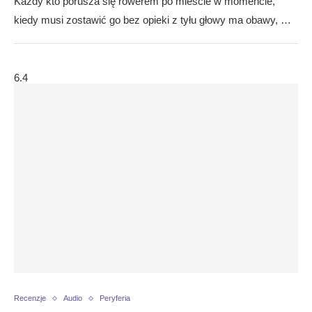
Każdy kto porusza się rowerem po mieście w momencie,
kiedy musi zostawić go bez opieki z tyłu głowy ma obawy, …
6.4
Recenzje
Audio
Peryferia