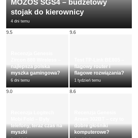
MOZOS SGS4 – budżetowy
stojak do kierownicy
4 dni temu
9.5
9.6
Recenzja Genesis
Zircon 880 Wireless –
Test TP-Link BE805 –
najlepsza polska
flagowy router i
myszka gamingowa?
flagowe rozwiązania?
6 dni temu
1 tydzień temu
9.0
8.6
Recenzja Logitech
Recenzja Genesis
Mobi Fold – Były
Arsen 302BT – czy to
telefony, teraz czas na
dobre głośniki
myszki
komputerowe?