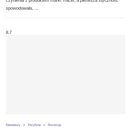
czynienia z produktem marki Tracer, a pierwsza styczność
spowodowała, …
8.7
Klawiatury
Peryferia
Recenzje